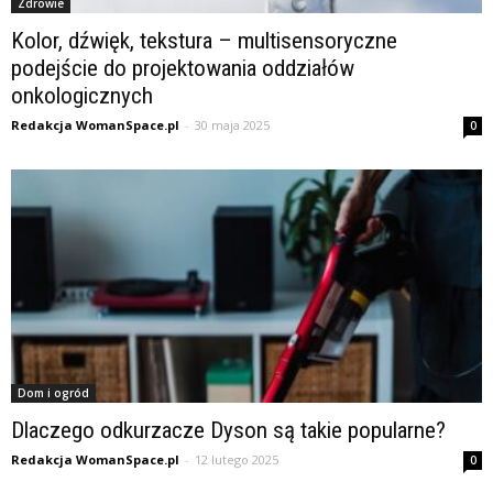
Zdrowie
Kolor, dźwięk, tekstura – multisensoryczne
podejście do projektowania oddziałów
onkologicznych
Redakcja WomanSpace.pl
-
30 maja 2025
0
Dom i ogród
Dlaczego odkurzacze Dyson są takie popularne?
Redakcja WomanSpace.pl
-
12 lutego 2025
0