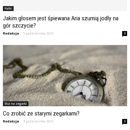
Halki
Jakim głosem jest śpiewana Aria szumią jodły na
gór szczycie?
Redakcja
-
5 października 2025
0
Etui na zegarki
Co zrobić ze starymi zegarkami?
Redakcja
-
4 października 2025
0