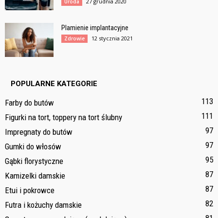
27 grudnia 2020
Uroda
Plamienie implantacyjne
12 stycznia 2021
Zdrowie
POPULARNE KATEGORIE
113
Farby do butów
111
Figurki na tort, toppery na tort ślubny
97
Impregnaty do butów
97
Gumki do włosów
95
Gąbki florystyczne
87
Kamizelki damskie
87
Etui i pokrowce
82
Futra i kożuchy damskie