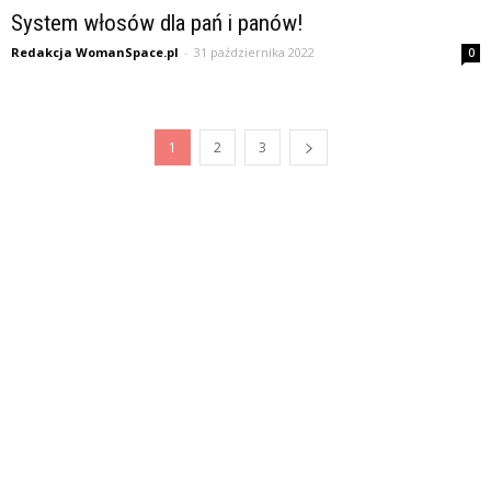
System włosów dla pań i panów!
Redakcja WomanSpace.pl
-
31 października 2022
0
1
2
3