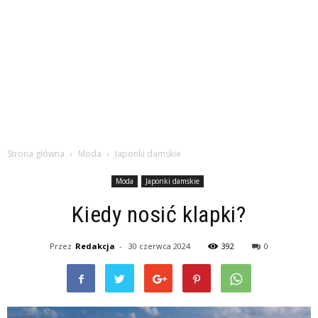
Strona główna
Moda
Japonki damskie
Moda
Japonki damskie
Kiedy nosić klapki?
Przez
Redakcja
-
30 czerwca 2024
392
0