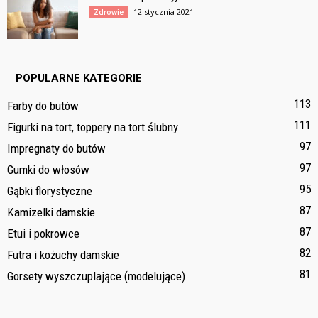
12 stycznia 2021
Zdrowie
POPULARNE KATEGORIE
113
Farby do butów
111
Figurki na tort, toppery na tort ślubny
97
Impregnaty do butów
97
Gumki do włosów
95
Gąbki florystyczne
87
Kamizelki damskie
87
Etui i pokrowce
82
Futra i kożuchy damskie
81
Gorsety wyszczuplające (modelujące)