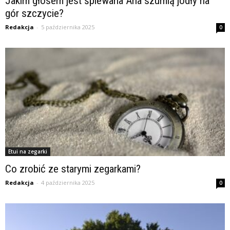
Jakim głosem jest śpiewana Aria szumią jodły na
gór szczycie?
Redakcja
-
5 października 2025
0
Etui na zegarki
Co zrobić ze starymi zegarkami?
Redakcja
-
4 października 2025
0