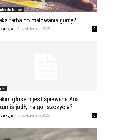
arby do butów
aka farba do malowania gumy?
dakcja
-
5 października 2025
0
alki
akim głosem jest śpiewana Aria
zumią jodły na gór szczycie?
dakcja
-
5 października 2025
0