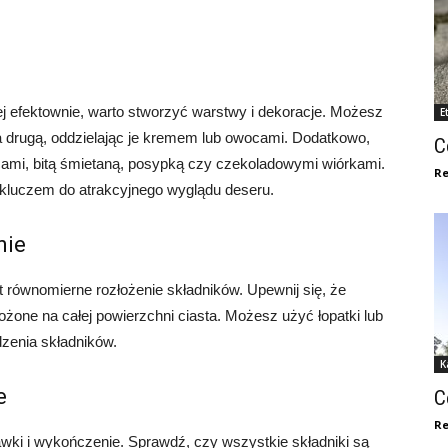
ej efektownie, warto stworzyć warstwy i dekoracje. Możesz
E
na drugą, oddzielając je kremem lub owocami. Dodatkowo,
C
ami, bitą śmietaną, posypką czy czekoladowymi wiórkami.
Re
t kluczem do atrakcyjnego wyglądu deseru.
nie
t równomierne rozłożenie składników. Upewnij się, że
żone na całej powierzchni ciasta. Możesz użyć łopatki lub
zenia składników.
K
e
C
Re
rawki i wykończenie. Sprawdź, czy wszystkie składniki są