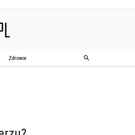
y
Zdrowie
lerzu?