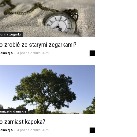
tui na zegarki
o zrobić ze starymi zegarkami?
dakcja
-
4 października 2025
0
amizelki damskie
o zamiast kapoka?
dakcja
-
4 października 2025
0