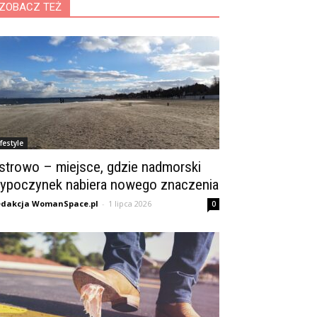
ZOBACZ TEŻ
ifestyle
strowo – miejsce, gdzie nadmorski
ypoczynek nabiera nowego znaczenia
dakcja WomanSpace.pl
-
1 lipca 2026
0