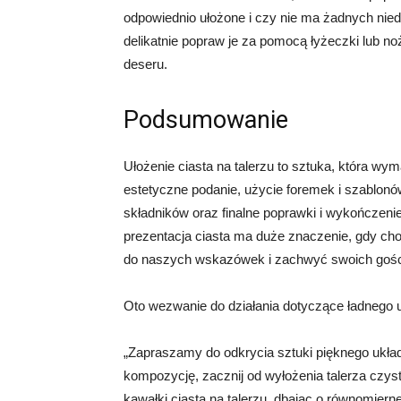
odpowiednio ułożone i czy nie ma żadnych nied
delikatnie popraw je za pomocą łyżeczki lub no
deseru.
Podsumowanie
Ułożenie ciasta na talerzu to sztuka, która wy
estetyczne podanie, użycie foremek i szablonów
składników oraz finalne poprawki i wykończeni
prezentacja ciasta ma duże znaczenie, gdy chod
do naszych wskazówek i zachwyć swoich gości 
Oto wezwanie do działania dotyczące ładnego uk
„Zapraszamy do odkrycia sztuki pięknego układ
kompozycję, zacznij od wyłożenia talerza czys
kawałki ciasta na talerzu, dbając o równomier