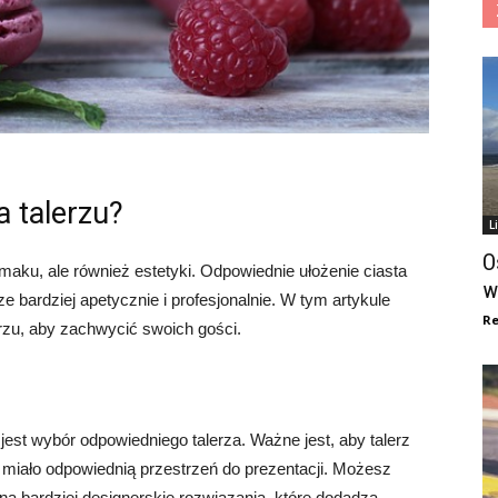
a talerzu?
L
O
 smaku, ale również estetyki. Odpowiednie ułożenie ciasta
w
 bardziej apetycznie i profesjonalnie. W tym artykule
Re
erzu, aby zachwycić swoich gości.
est wybór odpowiedniego talerza. Ważne jest, aby talerz
to miało odpowiednią przestrzeń do prezentacji. Możesz
 na bardziej designerskie rozwiązania, które dodadzą