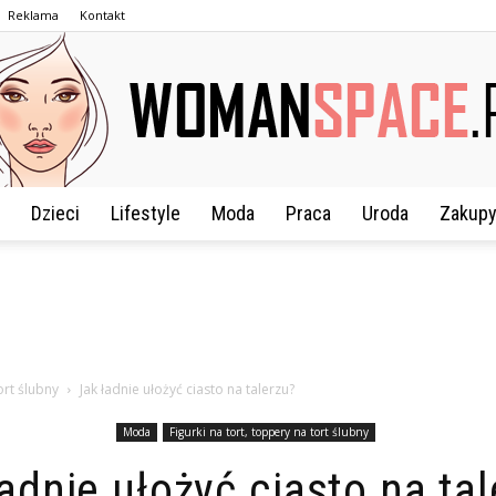
Reklama
Kontakt
Dzieci
Lifestyle
Moda
Praca
Uroda
Zakup
WomanSpace.pl
ort ślubny
Jak ładnie ułożyć ciasto na talerzu?
Moda
Figurki na tort, toppery na tort ślubny
adnie ułożyć ciasto na ta