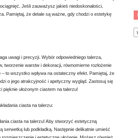
ociągnięć. Jeśli zauważysz jakieś niedoskonałości,
ża. Pamiętaj, że detale są ważne, gdy chodzi o estetykę
Ka
maga uwagi i precyzji. Wybór odpowiedniego talerza,
, tworzenie warstw i dekoracji, równomierne rozłożenie
e – to wszystko wpływa na ostateczny efekt. Pamiętaj, że
zi o jego atrakcyjność i apetyczny wygląd. Zastosuj się
pięknie ułożonym ciastem na talerzu!
ładania ciasta na talerzu:
ania ciasta na talerzu! Aby stworzyć estetyczną
tą serwetką lub podkładką. Następnie delikatnie umieść
ne rozmieszczenie i estetyczne ułożenie. Możesz również