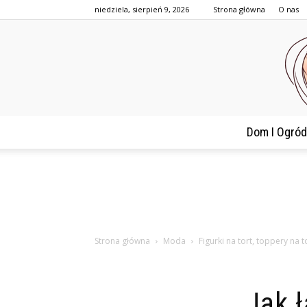
niedziela, sierpień 9, 2026
Strona główna
O nas
Dom I Ogród
Strona główna
Moda
Figurki na tort, toppery na t
Jak ł