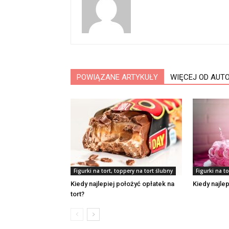
POWIĄZANE ARTYKUŁY
WIĘCEJ OD AUT
Figurki na tort, toppery na tort ślubny
Figurki na to
Kiedy najlepiej położyć opłatek na
Kiedy najle
tort?