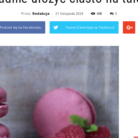
Przez
Redakcja
-
21 listopada 2024
440
0
Podziel się na Facebooku
Tweet (Ćwierkaj) na Twitterze